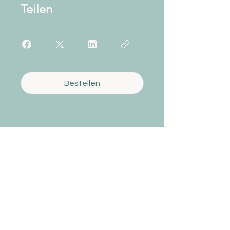
Teilen
Bestellen
© 2026 by maiTRAINING
Impressum
Nutzungsbedingungen
Datenschutz
maike@maitraining.de
Hier findest du
Blog
Mediathek