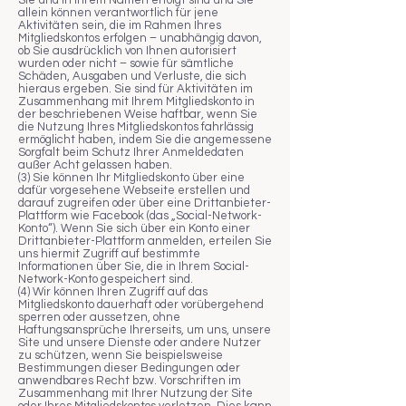
Sie und in Ihrem Namen erfolgt sind und Sie
allein können verantwortlich für jene
Aktivitäten sein, die im Rahmen Ihres
Mitgliedskontos erfolgen – unabhängig davon,
ob Sie ausdrücklich von Ihnen autorisiert
wurden oder nicht – sowie für sämtliche
Schäden, Ausgaben und Verluste, die sich
hieraus ergeben. Sie sind für Aktivitäten im
Zusammenhang mit Ihrem Mitgliedskonto in
der beschriebenen Weise haftbar, wenn Sie
die Nutzung Ihres Mitgliedskontos fahrlässig
ermöglicht haben, indem Sie die angemessene
Sorgfalt beim Schutz Ihrer Anmeldedaten
außer Acht gelassen haben.
(3) Sie können Ihr Mitgliedskonto über eine
dafür vorgesehene Webseite erstellen und
darauf zugreifen oder über eine Drittanbieter-
Plattform wie Facebook (das „Social-Network-
Konto“). Wenn Sie sich über ein Konto einer
Drittanbieter-Plattform anmelden, erteilen Sie
uns hiermit Zugriff auf bestimmte
Informationen über Sie, die in Ihrem Social-
Network-Konto gespeichert sind.
(4) Wir können Ihren Zugriff auf das
Mitgliedskonto dauerhaft oder vorübergehend
sperren oder aussetzen, ohne
Haftungsansprüche Ihrerseits, um uns, unsere
Site und unsere Dienste oder andere Nutzer
zu schützen, wenn Sie beispielsweise
Bestimmungen dieser Bedingungen oder
anwendbares Recht bzw. Vorschriften im
Zusammenhang mit Ihrer Nutzung der Site