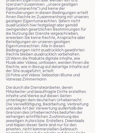
unserem Eigentum oder werden von uns
lizenziert (zusammen: „unsere geistigen
Eigentumsrechte“) und keine der
Formulierungen in diesen Bedingungen erteilt
Ihnen Rechte im Zusammenhang mit unseren
geistigen Eigentumsrechten. Sofern nicht
ausdrücklich hier festgelegt oder gemäß
zwingenden gesetzlichen Bestimmungen für
die Nutzung der Dienste vorgeschrieben,
erwerben Sie keine Rechte, Ansprüche oder
Beteiligungen an unseren geistigen
Eigentumsrechten. Alle in diesen
Bedingungen nicht ausdrücklich gewährten
Rechte bleiben ausdrücklich vorbehalten.
(2) Wenn die Produkte digitale Inhalte, wie
Musik oder Videos, umfassen, werden Ihnen die
Rechte, wie in Bezug auf derartige Inhalte auf
der Site ausgeführt, erteilt.
(3) Fotos und Videos: Sebastian Blume und
Vanessa Zimmermann
Die durch die Diensteanbieter, deren
Mitarbeiter und beauftragte Dritte erstellten
Inhalte und Werke auf diesen Seiten
unterliegen dem deutschen Urheberrecht.
Die Vervielfältigung, Bearbeitung, Verbreitung
und jede Art der Verwertung außerhalb der
Grenzen des Urheberrechtes bedürfen der
vorherigen schriftlichen Zustimmung des
jeweiligen Autors bzw. Erstellers. Downloads
und Kopien dieser Seite sind nur für den
privaten, nicht kommerziellen Gebrauch