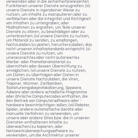
verwenden oder in die sicherheitsrelevanten
Funktionen unserer Dienste einzugreifen; (iii)
unsere Dienste in irgendeiner Weise zu
nutzen, um Inhalte zu manipulieren oder zu
verfälschen oder die Integrität und Richtigkeit
von Inhalten zu untergraben, oder
Maßnahmen zu ergreifen, um Teile unserer
Dienste zu stören, zu beschädigen oder zu
unterbrechen; (iv) unsere Dienste zu nutzen,
um Material zu senden, zu empfangen,
hochzuladen/zu posten, herunterzuladen, das
nicht unseren Inhaltsstandards entspricht; (v)
unsere Dienste zu nutzen, um
unerwünschtes oder nicht autorisiertes
Werbe- oder Promotionsmaterial zu
übermitteln oder dessen Übermittlung zu
ermöglichen; (vi) unsere Dienste zu nutzen,
um Daten zu übertragen oder Daten in
unsere Dienste hochzuladen, die Viren,
Trojaner, Würmer, Zeitbomben,
Tastatureingabeprotokollierung, Spyware,
Adware oder andere schädliche Programme
oder ähnliche Computercodes enthalten, die
den Betrieb von Computersoftware oder -
hardware beeinträchtigen sollen; (vii) Roboter,
Spider, andere automatische Geräte oder
manuelle Verfahren zu verwenden, um
unsere oder andere Sites bzw. die in unseren
Diensten enthaltenen Inhalte zu
überwachen/zu kopieren, oder
Netzwerküberwachungssoftware zu
verwenden, um die Architektur unserer