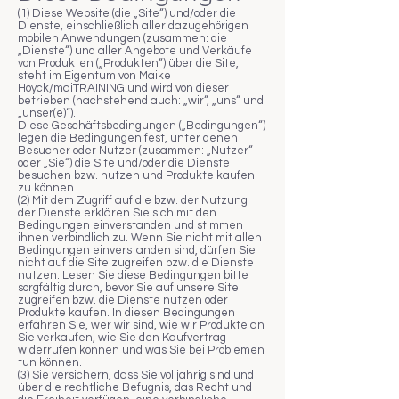
(1) Diese Website (die „Site“) und/oder die
Dienste, einschließlich aller dazugehörigen
mobilen Anwendungen (zusammen: die
„Dienste“) und aller Angebote und Verkäufe
von Produkten („Produkten“) über die Site,
steht im Eigentum von Maike
Hoyck/maiTRAINING und wird von dieser
betrieben (nachstehend auch: „wir“, „uns“ und
„unser(e)“).
Diese Geschäftsbedingungen („Bedingungen“)
legen die Bedingungen fest, unter denen
Besucher oder Nutzer (zusammen: „Nutzer“
oder „Sie“) die Site und/oder die Dienste
besuchen bzw. nutzen und Produkte kaufen
zu können.
(2) Mit dem Zugriff auf die bzw. der Nutzung
der Dienste erklären Sie sich mit den
Bedingungen einverstanden und stimmen
ihnen verbindlich zu. Wenn Sie nicht mit allen
Bedingungen einverstanden sind, dürfen Sie
nicht auf die Site zugreifen bzw. die Dienste
nutzen. Lesen Sie diese Bedingungen bitte
sorgfältig durch, bevor Sie auf unsere Site
zugreifen bzw. die Dienste nutzen oder
Produkte kaufen. In diesen Bedingungen
erfahren Sie, wer wir sind, wie wir Produkte an
Sie v
erkaufen, wie Sie den Kaufvertrag
widerrufen können und
was Sie bei Problemen
tun können.
(3) Sie versichern, dass Sie volljährig sind und
über die rechtliche Befugnis, das Recht und