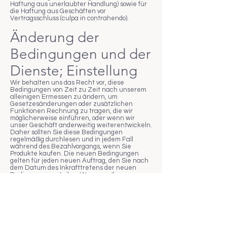
Haftung aus unerlaubter Handlung) sowie für
die Haftung aus Geschäften vor
Vertragsschluss (culpa in contrahendo).
Änderung der
Bedingungen und der
Dienste; Einstellung
Wir behalten uns das Recht vor, diese
Bedingungen von Zeit zu Zeit nach unserem
alleinigen Ermessen zu ändern, um
Gesetzesänderungen oder zusätzlichen
Funktionen Rechnung zu tragen, die wir
möglicherweise einführen, oder wenn wir
unser Geschäft anderweitig weiterentwickeln.
Daher sollten Sie diese Bedingungen
regelmäßig durchlesen und in jedem Fall
während des Bezahlvorgangs, wenn Sie
Produkte kaufen. Die neuen Bedingungen
gelten für jeden neuen Auftrag, den Sie nach
dem Datum des Inkrafttretens der neuen
Bedingungen erteilen. Wenn von Ihnen
verwendete fortlaufende Dienste von den
Änderungen der Bedingungen betroffen sind,
berücksichtigen wir dabei in angemessener
Weise Ihre berechtigten Interessen. Wir
werden Sie über solche Änderungen
rechtzeitig im Voraus informieren. Die
Änderungen gelten als von Ihnen