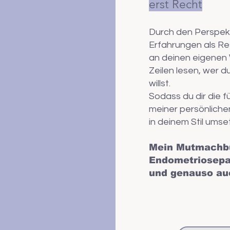
erst Recht
Durch den Perspek
Erfahrungen als Res
an deinen eigenen 
Zeilen lesen, wer d
willst.
Sodass du dir die f
meiner persönliche
in deinem Stil um
Mein Mutmachbu
Endometriosepa
und genauso au