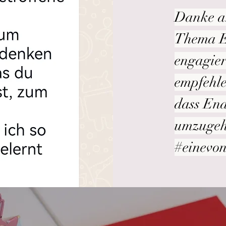
​D
anke a
Thema E
engagier
empfehlen
dass End
umzugeh
#einevo