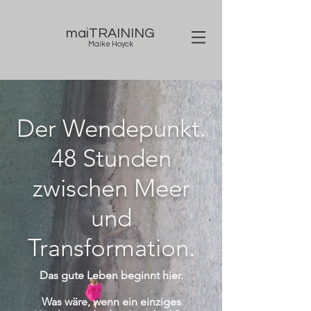
maiTRAINING
Maike Hoyck
Der Wendepunkt.
48 Stunden
zwischen Meer
und
Transformation.
Das gute Leben beginnt hier.
Was wäre, wenn ein einziges