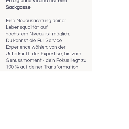
Erfolg ohne Vitalität ist eine
Sackgasse
Eine Neuausrichtung deiner
Lebensqualität auf
höchstem
Niveau ist möglich.
Du kannst die Full Service
Experience wählen: von der
Unterkunft, der Expertise, bis zum
Genussmoment - dein Fokus liegt zu
100 % auf deiner Transformation
und du kannst dich fallenlassen.
Dein Investment in das gute Leben
Dieses exklusive 2tägige Erlebnis an
der Ostsee ist auf wenige Termine
im Jahr limitiert. Es beinhaltet die
gesamte Vorbereitung, die 1:1
Begleitung vor Ort ( All-Inclusive )