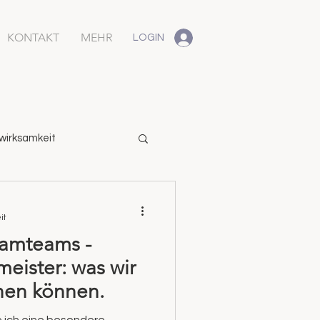
KONTAKT
MEHR
LOGIN
wirksamkeit
it
eamteams -
meister: was wir
nen können.