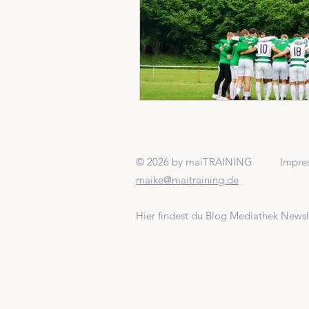
© 2026 by maiTRAINING
Impr
maike@maitraining.de
Hier findest du
Blog
Mediathek N
ewsl