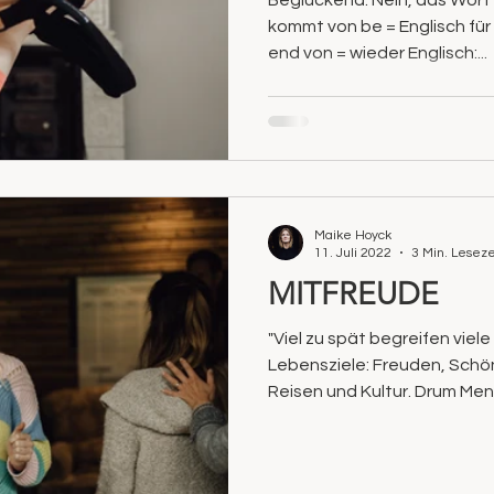
Beglückend. Nein, das Wort
kommt von be = Englisch für
end von = wieder Englisch:...
Maike Hoyck
11. Juli 2022
3 Min. Leseze
MITFREUDE
"Viel zu spät begreifen viel
Lebensziele: Freuden, Schö
Reisen und Kultur. Drum Mensc