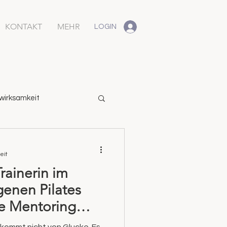
KONTAKT
MEHR
LOGIN
wirksamkeit
eit
Trainerin im
genen Pilates
e Mentoring