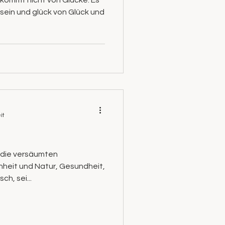
 kommt nicht von Glucke. Es
 sein und glück von Glück und
it
e die versäumten
nheit und Natur, Gesundheit,
h, sei...