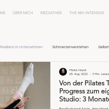
ME
ÜBER MICH
MEDIATHEK
THE 48H INTENSIVE
Resilienz in Unternehmen
Schmerzenverstehen
Selbst
Maike Hoyck
29. Aug. 2022
3 Min. Lesez
Von der Pilates 
Progress zum ei
Studio: 3 Monat
starten heute