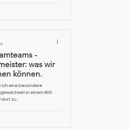
it
eamteams -
meister: was wir
nen können.
be ich eine besondere
ufgewachsen in einem 800
dort zu...